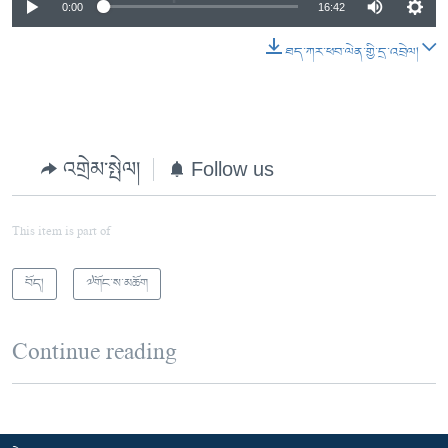
0:00
16:42
ཐད་ཀར་ཕབ་ལེན་གྱི་དྲ་འབྲེལ།
འགྲེམ་སྤེལ།
Follow us
This item is part of
བོད།
༧གོང་ས་མཆོག
Continue reading