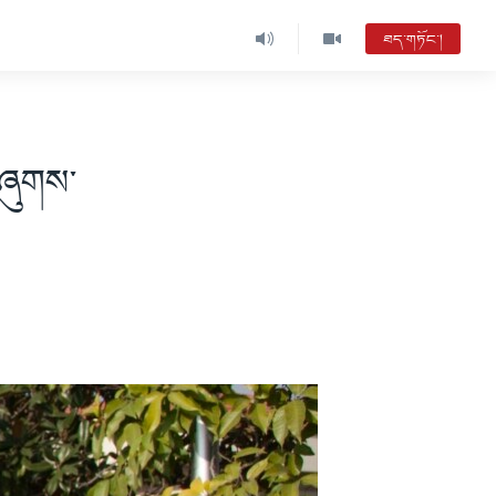
ཐད་གཏོང་།
ཀུན་གླེང་།
ཀུན་གླེང་བརྙན་འཕྲིན་ཐད་གཏོང་། MC08
བཞུགས་
དགོང་དྲོའི་རླུང་འཕྲིན།
ཨ་རིའི་རླུང་འཕྲིན་ཁང་གི་ལས་རིམ།