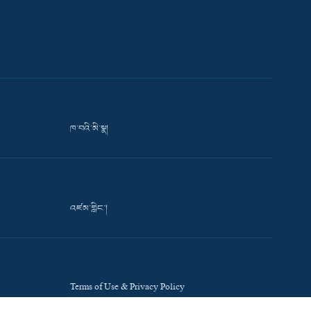
ཁ་བའི་མི་སྣ།
འཛམ་གླིང་།
Terms of Use & Privacy Policy