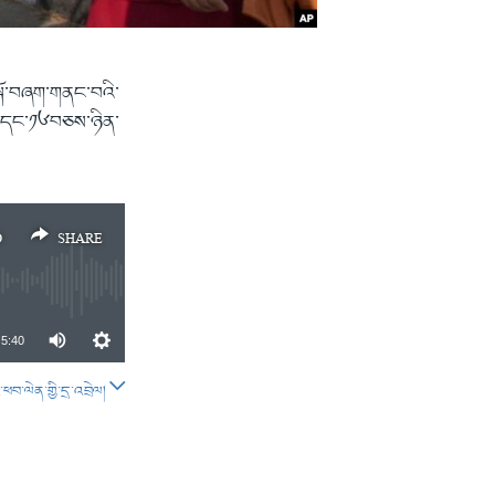
སྐོ་བཞག་གནང་བའི་
༡༥་དང་༡༦བཅས་ཉིན་
D
SHARE
5:40
བ་ལེན་གྱི་དྲ་འབྲེལ།
SHARE