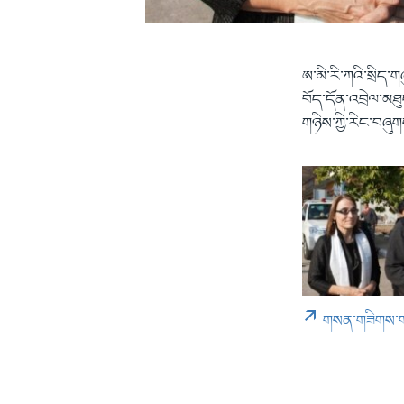
ཨ་མི་རི་ཀའི་སྲིད
བོད་དོན་འབྲེལ་མཐ
གཉིས་ཀྱི་རིང་བཞུ
གསན་གཟིགས་