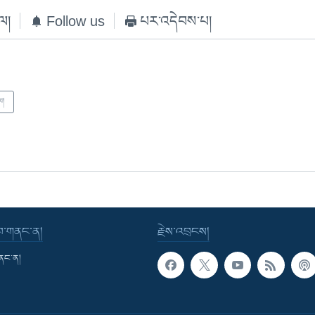
ེལ།
Follow us
པར་འདེབས་པ།
ལ།
་བ་གནང་ན།
རྗེས་འབྲངས།
གནང་ན།