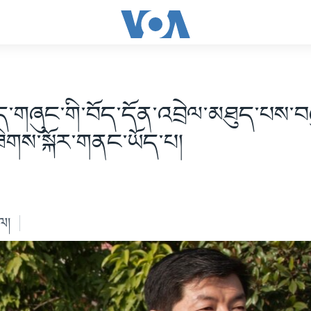
ྲིད་གཞུང་གི་བོད་དོན་འབྲེལ་མཐུད་པས་
ཟིགས་སྐོར་གནང་ཡོད་པ།
ེལ།