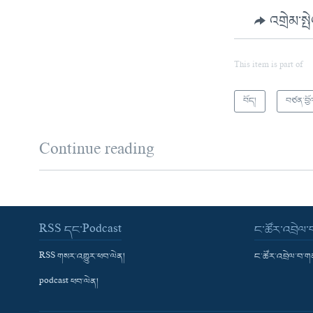
འགྲེམ་སྤ
This item is part of
བོད།
བཙན་བྱོ
Continue reading
RSS དང་Podcast
ང་ཚོར་འབྲེལ
RSS གསར་འགྱུར་ཕབ་ལེན།
ང་ཚོར་འབྲེལ་བ་
podcast ཕབ་ལེན།