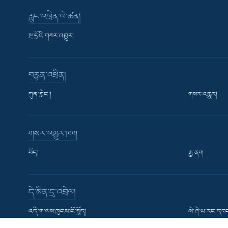
རླུང་འཕྲིན་ལེ་ཚན།
སྔ་དྲོའི་གསར་འགྱུར།
བརྙན་འཕྲིན།
ཀུན་གླེང་།
གསར་འགྱུར།
Learning English
གསར་འགྱུར་ཁག
རྗེས་འབྲངས།
བོད།
རྒྱ་ནག
དེ་མིན་དྲ་འབྲེལ།
སྐད་ཡིག
འདི་ག་ལས་ཁུངས་ངོ་སྤྲོད།
ཨེ་ཤེ་ཡ་རང་དབང