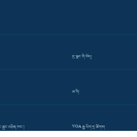
དྲ་སྣང་གི་བོད།
ཨ་རི།
་རླུང་འཕྲིན་ཁང་།
VOA རྒྱ་ཡིག་དྲ་ཚིགས།