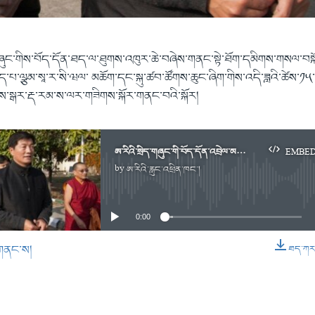
་གཞུང་གིས་བོད་དོན་ཐད་ལ་ཐུགས་འཁུར་ཆེ་བཞེས་གནང་སྟེ་ཐོག་དམིགས་གསལ་བ
ུད་པ་ལྩམ་སཱ་ར་སི་ཝལ་ མཆོག་དང་སྐུ་ཚབ་ཚོགས་ཆུང་ཞིག་གིས་འདི་ཟླའི་ཚེས་
གས་སྒར་རྡ་རམ་ས་ལར་གཟིགས་སྐོར་གནང་བའི་སྐོར།
ཨ་རིའི་སྲིད་གཞུང་གི་བོད་དོན་འབྲེལ་མཐུད་པས་བཞུགས་སྒར་དུ་གཟིགས་སྐོར་གནང་ཡོད་པ།
EMBE
by
ཨ་རིའི་རླུང་འཕྲིན་ཁང་།
No media source currently available
0:00
གནང་ས།
ཐད་ཀར་ཕ
EMBED