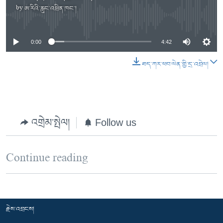
by
ཨ་རིའི་རླུང་འཕྲིན་ཁང་།
No media source currently available
0:00
4:42
ཐད་ཀར་ཕབ་ལེན་གྱི་དྲ་འབྲེལ།
འགྲེམ་སྤེལ།
Follow us
Continue reading
རྗེས་འབྲངས།