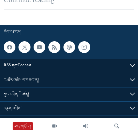
Continue reading
རྗེས་འབྲངས།
RSS དང་Podcast
ང་ཚོར་འབྲེལ་བ་གནང་ན།
རླུང་འཕྲིན་ལེ་ཚན།
བརྙན་འཕྲིན།
གསར་འགྱུར་ཁག
ཐད་གཏོང་།
དེ་མིན་དྲ་འབྲེལ།