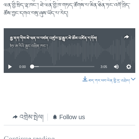
ཝན་གྱི་སྲིད་ལྷ་ཁང་། ཐེ་ཝན་གྱི་ཁ་གཏད་ཚོགས་པ་མིན་ཅིན་ཏང་འགོ་ཁྲིད་
ཚོས་ཀྱང་དགའ་བསུ་ཞུས་ཡོད་པ་རེད།
རྒྱ་ནག་གིས་ཐེ་ཝན་ལ་བཙན་འཛུལ་བྱ་རྒྱུར་ཐེ་ཚོམ་འཛིན་དགོས།
by
ཨ་རིའི་རླུང་འཕྲིན་ཁང་།
No media source currently available
0:00
3:05
ཐད་ཀར་ཕབ་ལེན་གྱི་དྲ་འབྲེལ།
འགྲེམ་སྤེལ།
Follow us