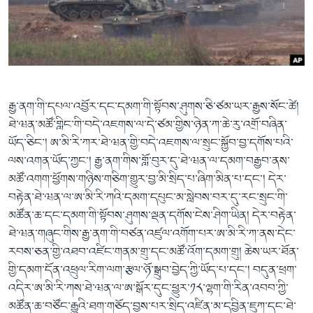
ཀར་
Learning English
འཚོལ་
དྲ་བརྙན་གསར་འགྱུར།
བགྲོ་གླེང་མདུན་ལྕོག
ཞིབ་
རྗེས་འབྲངས།
ཁ་བའི་མི་སྣ།
བསྐྱར་ཞིབ།
ལ་
བསྐྱོད།
བུད་མེད་ལེ་ཚན།
པོ་ཊི་ཁ་སི།
དཔེ་ཀློག
དཔེ་ཀློག
སྐད་ཡིག
རྒྱ་ནག་གི་དཔལ་འབྱོར་དང་དམག་གི་སྟོབས་ཤུགས་ཅི་ཙམ་ཡར་རྒྱས་སོང་ཚེ།
ཆབ་སྲིད་བཙོན་པ་ངོ་སྤྲོད།
ཕ་ཡུལ་གླེང་སྟེགས།
ཐེ་ཝན་མཚོ་གླིང་གི་བདེ་འཇགས་ལ་དེ་ཙམ་གྱིས་ཉེན་ཀ་ཆེ་རུ་འགྲོ་བཞིན་
ཡོད་ཅིང་། ཨ་མི་རི་ཀར་ཐེ་ཝན་གྱི་བདེ་འཇགས་ལ་སྲུང་སྐྱོབ་བྱ་དགོས་པའི་
ཆོས་རིག་ལེ་ཚན།
ལས་འགན་ཡོད་ཀྱང་། རྒྱ་ནག་གིས་གློ་བུར་དུ་ཐེ་ཝན་ལ་དམག་བརྒྱབ་ནས་
གཞོན་སྐྱེས་དང་ཤེས་ཡོན།
མཚོ་འགག་ཕྱོགས་གཉིས་གཅིག་གྱུར་བྱ་མི་སྲིད་པ་ཞིག་མིན་པ་དང་། དེར་
འཕྲོད་བསྟེན་དང་དོན་ལྡན་གྱི་མི་ཚེ།
བརྟེན་ཐེ་ཝན་ལ་ཨ་མི་རི་ཀའི་དམག་དཔུང་མ་སླེབས་བར་དུ་རང་སྲུང་གི་
མཚོན་ཆ་དང་དམག་གི་སྟོབས་ཤུགས་ལྡན་དགོས་ངེས་ཤིག་ཡིན། དེར་བརྟེན་
གངས་རིའི་བྲག་ཅ།
ཐེ་ཝན་གཞུང་གིས་རྒྱ་ནག་གི་བཙན་འཛུལ་འགོག་པར་ཨ་མི་རི་ཀ་ནས་དེང་
བུད་མེད།
རབས་ཅན་གྱི་འཐབ་འཛིང་གནམ་གྲུ་དང་མཚོ་འོག་དམག་གྲུ། ཆེས་ཡར་ཐོན་
གྱི་དམག་དོན་འཕྲུལ་རིག་ལག་རྩལ་ཉོ་སྒྲུབ་བྱེད་ཀྱི་ཡོད་པ་དང་། བདུན་ཕྲག་
སོ་ཡ་ལ། བོད་ཀྱི་གླུ་གཞས།
འདིར་ཨ་མི་རི་ཀས་ཐེ་ཝན་ལ་ཨ་སྒོར་དུང་ཕྱུར་༡༨་ལྷག་གི་རིན་འབབ་ཀྱི་
མཚོན་ཆ་བཙོང་རྒྱུའི་ཐག་གཅོད་བྱས་པར་སྲིད་འཛིན་མ་དབྱིན་ཇུཀ་དང་ཐེ་