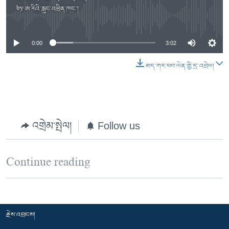
by
ཨ་རིའི་རླུང་འཕྲིན་ཁང་།
No media source currently available
0:00
3:02
ཐད་ཀར་ཕབ་ལེན་གྱི་དྲ་འབྲེལ།
འགྲེམ་སྤེལ།
Follow us
Continue reading
རྗེས་འབྲངས།