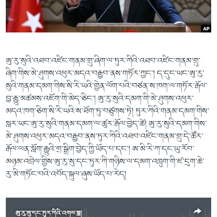
ཀར་
Learning English
འཚོལ་
དྲ་བརྙན་གསར་འགྱུར།
བགྲོ་གླེང་མདུན་ལྕོག
ཞིབ་
རྗེས་འབྲངས།
ཁ་བའི་མི་སྣ།
བསྐྱར་ཞིབ།
ལ་
བསྐྱོད།
བུད་མེད་ལེ་ཚན།
པོ་ཊི་ཁ་སི།
ཨུ་རུ་སུའི་འཐབ་འཛིང་གནམ་གྲུ་ཞིག་ལ་ཏུར་ཀིའི་འཐབ་འཛིང་གནམ་གྲུ་
དཔེ་ཀློག
དཔེ་ཀློག
སྐད་ཡིག
ཞིག་གིས་མེ་ཤུགས་འཕུར་མདའ་བརྒྱབ་ནས་གཏོར་ཀྱང་། ད་དུང་ཡང་ཨུ་རུ་
ཆབ་སྲིད་བཙོན་པ་ངོ་སྤྲོད།
ཕ་ཡུལ་གླེང་སྟེགས།
སུའི་གནམ་དམག་གིས་སི་རི་ཡའི་གྱེན་ལོག་པའི་བཙན་ས་ཁག་ལ་གཏོར་རྒོལ་
བྱ་རྒྱུ་མཚམས་འཇོག་གི་མེད་ཅིང་། ཨུ་རུ་སུའི་དམག་གི་མེ་ཤུགས་འཕུར་
ཆོས་རིག་ལེ་ཚན།
མདའ་ཁག་ཅིག་སི་རི་ཡའི་ས་ཐོག་ཏུ་བཙུགས་ཏེ། ཏུར་ཀིའི་གནམ་དམག་གིས་
གཞོན་སྐྱེས་དང་ཤེས་ཡོན།
སླར་ཡང་ཨུ་རུ་སུའི་གནམ་དམག་ལ་ཚུར་རྒོལ་བྱེད་ཚེ། ཨུ་རུ་སུའི་དམག་གིས་
འཕྲོད་བསྟེན་དང་དོན་ལྡན་གྱི་མི་ཚེ།
མེ་ཤུགས་འཕུར་མདའ་བརྒྱབ་ནས་ཏུར་ཀིའི་འཐབ་འཛིང་གནམ་གྲུ་དེ་ཚོར་
རྒོལ་ལན་སློག་རྒྱུའི་གྲ་སྒྲིག་བྱེད་ཀྱི་ཡོད་པ་དང་། ཨ་མི་རི་ཀ་དང་ཡུ་རོབ་
གངས་རིའི་བྲག་ཅ།
མཉམ་འབྲེལ་གྱིས་ཨུ་རུ་སུ་དང་ཏུར་ཀི་གཉིས་ལ་དམག་འཁྲུག་གི་ཛ་དྲག་ཆེ་
བུད་མེད།
རུ་མི་གཏོང་བའི་འབོད་སྐུལ་ཞུས་ཡོད་པ་རེད།
སོ་ཡ་ལ། བོད་ཀྱི་གླུ་གཞས།
ཨུ་རུ་སུ་དང་ཏུར་ཀིའི་འགལ་ཟླ།