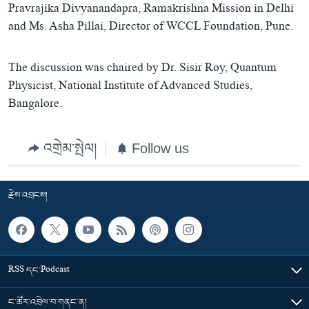
Pravrajika Divyanandapra, Ramakrishna Mission in Delhi
and Ms. Asha Pillai, Director of WCCL Foundation, Pune.
The discussion was chaired by Dr. Sisir Roy, Quantum
Physicist, National Institute of Advanced Studies,
Bangalore.
འགྲེམ་སྤེལ།
Follow us
རྗེས་འབྲངས།
RSS དང་Podcast
ང་ཚོར་འབྲེལ་བ་གནང་ན།