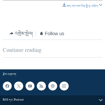
ཐད་ཀར་ཕབ་ལེན་གྱི་དྲ་འབྲེལ།
འགྲེམ་སྤེལ།
Follow us
Continue reading
རྗེས་འབྲངས།
RSS དང་Podcast