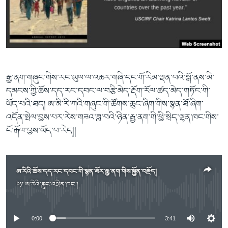
ཀར་
Learning English
འཚོལ་
དྲ་བརྙན་གསར་འགྱུར།
བགྲོ་གླེང་མདུན་ལྕོག
ཞིབ་
རྗེས་འབྲངས།
ཁ་བའི་མི་སྣ།
བསྐྱར་ཞིབ།
ལ་
བསྐྱོད།
བུད་མེད་ལེ་ཚན།
པོ་ཊི་ཁ་སི།
དཔེ་ཀློག
དཔེ་ཀློག
སྐད་ཡིག
རྒྱ་ནག་གཞུང་གིས་རང་ཡུལ་ལ་འཆར་གཞི་དང་གོ་རིམ་ལྡན་པའི་སྒོ་ནས་མི་
ཆབ་སྲིད་བཙོན་པ་ངོ་སྤྲོད།
ཕ་ཡུལ་གླེང་སྟེགས།
དམངས་ཀྱི་ཆོས་དད་རང་དབང་ལ་བརྩི་མེད་རྡོག་རོལ་ཚད་མེད་གཏོང་གི་
ཡོད་པའི་ཐད། ཨ་མི་རི་ཀའི་གཞུང་གི་ཚོགས་ཆུང་ཞིག་གིས་སྙན་ཐོ་ཞིག་
ཆོས་རིག་ལེ་ཚན།
འདོན་སྤེལ་བྱས་པར་རེས་གཟའ་ཟླ་བའི་ཉིན་རྒྱ་ནག་གི་ཕྱི་སྲིད་ལྷན་ཁང་གིས་
གཞོན་སྐྱེས་དང་ཤེས་ཡོན།
ངོ་རྒོལ་བྱས་ཡོད་པ་རེད།།
འཕྲོད་བསྟེན་དང་དོན་ལྡན་གྱི་མི་ཚེ།
གངས་རིའི་བྲག་ཅ།
ཨ་རིའི་ཆོས་དད་རང་དབང་གི་སྙན་ཐོར་རྒྱ་ནག་གིས་སྐྱོན་བརྗོད།
བུད་མེད།
by
ཨ་རིའི་རླུང་འཕྲིན་ཁང་།
No media source currently available
སོ་ཡ་ལ། བོད་ཀྱི་གླུ་གཞས།
0:00
3:41