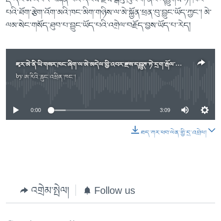
པའི་ཐོག་རྩེག་འོག་མའི་ཁང་མིག་གཉིས་ལ་མེ་སྐྱོན་ཕྲན་བུ་བྱུང་ཡོད་ཀྱང་། མེ་
ལམ་སེང་གསོད་ཐུབ་པ་བྱུང་ཡོད་པའི་འགྲེལ་བརྗོད་བྱས་ཡོད་པ་རེད།
ཇྭར་མེ་ནི་ཡི་གསར་ཁང་ཞིག་ལ་མེ་མདེལ་གྱི་འབར་རྫས་དབྱུཊ་ཏེ་དྲག་རྒོལ་བྱས་ཡོད་པ།
by
ཨ་རིའི་རླུང་འཕྲིན་ཁང་།
No media source currently available
0:00
3:09
ཐད་ཀར་ཕབ་ལེན་གྱི་དྲ་འབྲེལ།
འགྲེམ་སྤེལ།
Follow us