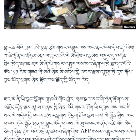
ཀར་
Learning English
འཚོལ་
དྲ་བརྙན་གསར་འགྱུར།
བགྲོ་གླེང་མདུན་ལྕོག
ཞིབ་
རྗེས་འབྲངས།
ཁ་བའི་མི་སྣ།
བསྐྱར་ཞིབ།
ལ་
བསྐྱོད།
བུད་མེད་ལེ་ཚན།
པོ་ཊི་ཁ་སི།
དཔེ་ཀློག
དཔེ་ཀློག
སྐད་ཡིག
ཕྷ་རན་སེའི་ཟུར་ཟའི་སྙན་རྩོམ་གསར་འགྱུར་ལས་ཁང་ཆྭར་ལིས་ཧྭེབ་རྡོ་ ཡིས།
ཆབ་སྲིད་བཙོན་པ་ངོ་སྤྲོད།
ཕ་ཡུལ་གླེང་སྟེགས།
ཁ་ཆེ་སྟོན་པ་མྭོཧམ་མཌ་ལ་ཟུར་ཟའི་རི་མོ་བྲིས་པ་རྣམས་བསྐྱར་དུ་འདོན་
སྤེལ་བྱེད་མཁན་ཇྭར་མེ་ནི་ཡི་གསར་འགྱུར་ལས་ཁང་ཞིག་ལ་ཕྱི་ཟླ་དང་པོའི་
ཆོས་རིག་ལེ་ཚན།
ཚེས་ ༡༡ རེས་གཟའ་ཉི་མའི་ཉིན་མེ་མདེལ་གྱི་འབར་རྫས་དབྱུཊ་ཏེ་དྲག་རྒོལ་
གཞོན་སྐྱེས་དང་ཤེས་ཡོན།
བྱས་ཡོད་ལུགས་ཉེན་རྟོག་པས་རྗོད་ཀྱི་ཡོད་པ་རེད།
འཕྲོད་བསྟེན་དང་དོན་ལྡན་གྱི་མི་ཚེ།
གངས་རིའི་བྲག་ཅ།
ཇྭར་མེ་ནི་ཡི་བྱང་ཕྱོགས་གྲུ་ཁའི་གྲོང་ཁྱེར་ ཧམ་སྦར་ནང་གི་ཉེན་རྟོག་པས་
བརྗོད་དོན་ལྟར་ན། ས་གནས་ཀྱི་ཉིན་རེའི་གསར་ཤོག་ཡི་དབུས་ལས་ཁང་གི་
བུད་མེད།
སར་མེ་མདེལ་གྱི་འབར་རྫས་དབྱུགས་ཏེདྲག་རྒོལ་བྱས་པར། མེ་སྐྱོན་གྱིས། ཁང་
སོ་ཡ་ལ། བོད་ཀྱི་གླུ་གཞས།
པ་ལ་གཏོར་སྐྱོན་ཕྲན་བུ་བྱུང་ཡོད་པ་ལས། མི་སུ་ལའང་གནོད་འཚེ་ཕོག་མེད་
ཅིང་། ཉེན་རྟོག་པའི་མགྲིན་ཚབ་པ་ཞིག་གིས་ AFP གསར་འགྱུར་ལས་ཁང་ལ།
རྡོ་དང་མེ་འབར་བཞིན་པའི་དངོས་རྗས་སྒེའུ་ཁུང་གི་ནང་དབྱུགས་ཏེ། ཁང་