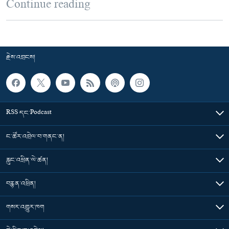
Continue reading
རྗེས་འབྲངས།
RSS དང་Podcast
ང་ཚོར་འབྲེལ་བ་གནང་ན།
རླུང་འཕྲིན་ལེ་ཚན།
བརྙན་འཕྲིན།
གསར་འགྱུར་ཁག