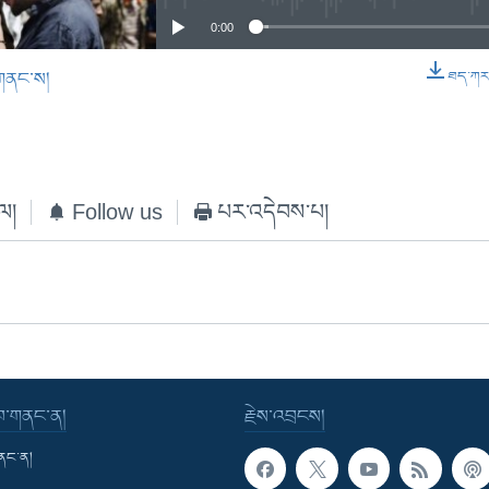
0:00
གནང་ས།
ཐད་ཀར་ཕ
EMBED
ེལ།
Follow us
པར་འདེབས་པ།
་བ་གནང་ན།
རྗེས་འབྲངས།
གནང་ན།