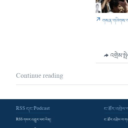
གསན་གཟིགས་
འགྲེམ་སྤ
Continue reading
RSS དང་Podcast
ང་ཚོར་འབྲེལ
RSS གསར་འགྱུར་ཕབ་ལེན།
ང་ཚོར་འབྲེལ་བ་