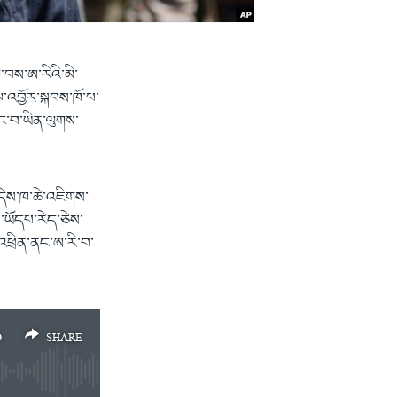
་བས་ཨ་རིའི༌མི་
་འབྱོར་སྐབས་ཁོ་པ་
ནང་བ་ཡིན་ལུགས་
་དེས་ཁ་ཆེ་འཇིགས་
ས་ཡོདཔ་རེད་ཅེས་
འཕྲིན་ནང་ཨ་རི་བ་
D
SHARE