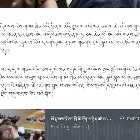
ཨོ་བྷ་མས་རེས་གཟའ་སྤེན་པའི་ཉིན་ཁ་ཆེའི་རྒྱལ་ཁབ་ཡེ་མན་ནང་ཁ་ཆེ་འཇིགས་སྐུལ
ེས་པ་བཙན་ཉར་བྱས་ཡོད་པ་དེའི་སྲོག་ལ་ཉེན་ཁ་ཧ་ཅང་ཆེན་པོ་ཡོད་པའི་གནས་ཚུལ
་འགྲོལ་ཡོང་རྒྱུར་ཨ་རིའི་དམག་དཔུང་རུ་ཁག༌གཅིག་གཏོང་རྒྱུའི་བཀའ་འཁྲོལ་ག
འདུག
་བཤད་དེ་མ་གནང་གོང་ཙམ་དུ་ཡེ་མན་གཞུང་གི་རྒྱལ་ཡོངས་སྲུང་སྐྱོབ་འགོ་འཛིན
ཞེས་པས་ཨ་རི་བ་ལུག་སཱོ་མར་རེས་གཟའ་སྤེན་པའི་ཉིན་གསད་རྒྱུའི་བྱུས་བཀོད་བྱ
འདུག དེ་བཞིན་ཁ་ཆེ་འཇིགས་སྐུལ་བ་ཨལ་ཀཡེ་རྡ་ཡི་ས་ཁུལ་དེར་ཁྱབ་པའི་བརྙན་
བསྡིག་བསྐུལ་བྱས་ཡོད་པའི་སྐོར།
ཨོ་བྷ་མས་སཱོ་མར་གྱི་ཚེ་སྲོག་ལ་ཉེན་ཚབས་ཆེན་པོ་ཡོད་པ་གསུངས་འདུག
EMBE
by
ཨ་རིའི་རླུང་འཕྲིན་ཁང་།
No media source currently available