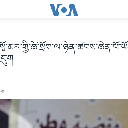
ཱོ་མར་གྱི་ཚེ་སྲོག་ལ་ཉེན་ཚབས་ཆེན་པོ་ཡ
དུག
ེལ།