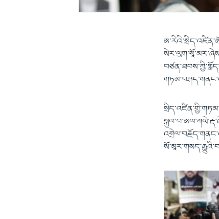
ཨ་རིའི་སྲིད་འཛིན་
སེར་ལུག་སཱོ་མར་ཞ
བཙན་ཐབས་ཀྱི་གློད
གཏམ་བཤད་གནང་
སྲིད་འཛིན་གྱི་གཏམ
སྐུལ་བ་ཨལ་ཀཡེ་རྡ་
འགྲེལ་བརྗོད་གནང་
སོ་མཱར་གསད༌རྒྱུའི་