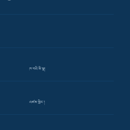
ཁ་བའི་མི་སྣ།
འཛམ་གླིང་།