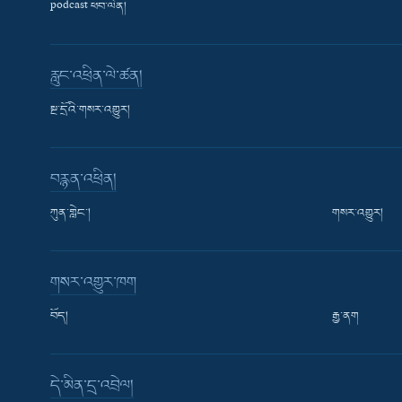
podcast ཕབ་ལེན།
རླུང་འཕྲིན་ལེ་ཚན།
སྔ་དྲོའི་གསར་འགྱུར།
བརྙན་འཕྲིན།
ཀུན་གླེང་།
གསར་འགྱུར།
གསར་འགྱུར་ཁག
བོད།
རྒྱ་ནག
Learning English
དེ་མིན་དྲ་འབྲེལ།
རྗེས་འབྲངས།