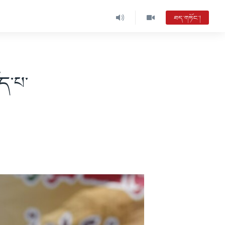
ཐད་གཏོང་།
ོད་པ་