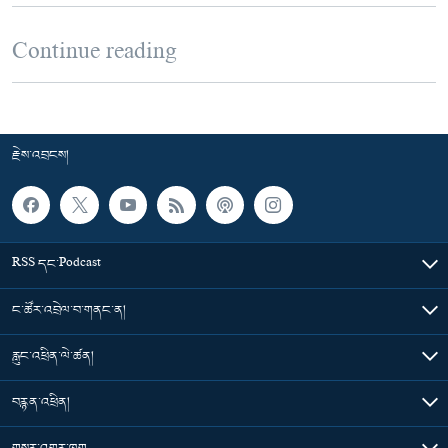
Continue reading
རྗེས་འབྲངས།
RSS དང་Podcast
ང་ཚོར་འབྲེལ་བ་གནང་ན།
རླུང་འཕྲིན་ལེ་ཚན།
བརྙན་འཕྲིན།