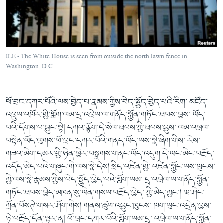
ཀར་
Learning English
འཚོལ་
དྲ་བརྙན་གསར་འགྱུར།
བགྲོ་གླེང་མདུན་ལྕོག
ཞིབ་
རྗེས་འབྲངས།
ཁ་བའི་མི་སྣ།
བསྐྱར་ཞིབ།
ལ་
བསྐྱོད།
བུད་མེད་ལེ་ཚན།
པོ་ཊི་ཁ་སི།
ILE - The White House is seen from outside the north lawn fence in
དཔེ་ཀློག
དཔེ་ཀློག
Washington, D.C.
སྐད་ཡིག
ཆབ་སྲིད་བཙོན་པ་ངོ་སྤྲོད།
ཕ་ཡུལ་གླེང་སྟེགས།
ཕོ་བྲང་དཀར་པོའི་ལས་བྱེད་པ་རྣམས་ཀྱིས་བེད་སྤྱོད་བྱེད་པའི་རིག་ མཛོད་
ཆོས་རིག་ལེ་ཚན།
འཕྲུལ་འཁོར་གྱི་གློག་ལམ་དྲ་འབྲེལ་ལ་གནོད་སྐྱོན་གཏོང་ཐབས་བྱས་ ཡོད་
གཞོན་སྐྱེས་དང་ཤེས་ཡོན།
པའི་དོགས་པ་བྱུང་སྟེ། དཀའ་རྙོག་དེ་སེལ་ཐབས་ཀྱི་ཐབས་བྱུས་ ལམ་འཕྲལ་
འཕྲོད་བསྟེན་དང་དོན་ལྡན་གྱི་མི་ཚེ།
བསྟེན་ཡོད་ལུགས་ཕོ་བྲང་དཀར་པོའི་གནད་ཡོད་ལས་སྣེ་ཞིག་གིས་ རེས་
གཟའ་མིག་དམར་གྱི་ཉིན་ཕྱིར་བསྒྲགས་གནང་ཡོད་འདུག དེ་ཡང་མིང་བརྗོད་
གངས་རིའི་བྲག་ཅ།
འདོད་མེད་པའི་གཞུང་གི་ལས་སྣེ་དེས། སྲིད་འཛིན་གྱི་ འཛིན་སྐྱོང་ལས་ཁུངས་
བུད་མེད།
ཀྱི་ལས་སྣེ་རྣམས་ཀྱིས་བེད་སྤྱོད་བྱེད་པའི་གློག་ལམ་ དྲ་འབྲེལ་ལ་གནོད་སྐྱོན་
གཏོང་ཐབས་བྱེད་མཁན་སུ་ཡིན་གསལ་བརྗོད་བྱེད་ ཀྱི་མེད་ཀྱང་། ཝ་ཤིང་
སོ་ཡ་ལ། བོད་ཀྱི་གླུ་གཞས།
ཀྲོན་པོསཊེ་གསར་ཤོག་གིས། གནས་ཚུལ་འབྱུང་ཁུངས་ ཁག་ལུང་འདྲེན་བྱས་
ཏེ་བརྗོད་དོན་ལྟར་ན། ཕོ་བྲང་དཀར་པོའི་གློག་ལམ་དྲ་ འབྲེལ་ལ་གནོད་སྐྱོན་