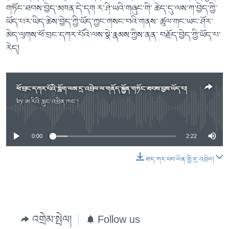
གཏོང་ཐབས་བྱེད་མཁན་དེ་དག ར་ཤི་ཡའི་གཞུང་གི་ ཆེད་དུ་ལས་ཀ་བྱེད་ཀྱི་
ཡོད་པར་ཡིད་ཆེས་བྱེད་ཀྱི་ཡོད་ཀྱང་གསང་བའི་གནས་ ཚུལ་གང་ཡང་ཤོར་
མེད་ལུགས་ཕོ་བྲང་དཀར་པོའི་ལས་སྣེ་རྣམས་ཀྱིས་ནན་ བརྗོད་བྱེད་ཀྱི་ཡོད་པ་
རེད།
ཕོ་བྲང་དཀར་པོའི་གློག་ལམ་དྲ་འབྲེལ་ལ་གནོད་སྐྱོན་གཏོང་ཐབས་བྱས་ཡོད་པ།
by
ཨ་རིའི་རླུང་འཕྲིན་ཁང་།
No media source currently available
0:00
2:22
ཐད་ཀར་ཕབ་ལེན་གྱི་དྲ་འབྲེལ།
འགྲེམ་སྤེལ།
Follow us