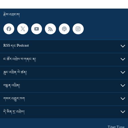
རྗེས་འབྲངས།
RSS དང་Podcast
ང་ཚོར་འབྲེལ་བ་གནང་ན།
རླུང་འཕྲིན་ལེ་ཚན།
བརྙན་འཕྲིན།
གསར་འགྱུར་ཁག
དེ་མིན་དྲ་འབྲེལ།
Tibet Time