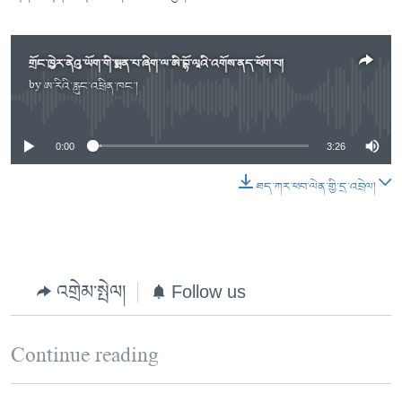
གྲོང་ཁྱེར་ནེའུ་ཡོག་གི་སྨན་པ་ཞིག་ལ་ཨི་བྷོ་ལཱའི་འགོས་ནད་ཕོག་པ།
by
ཨ་རིའི་རླུང་འཕྲིན་ཁང་།
No media source currently available
0:00
3:26
ཐད་ཀར་ཕབ་ལེན་གྱི་དྲ་འབྲེལ།
འགྲེམ་སྤེལ།
Follow us
Continue reading