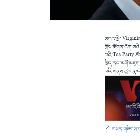
མངའ་སྡེ་ Virginia
གྲོས་ཚོགས་འོག་མའི་
པའི་Tea Party ཚོག
སྲིད་ནང་མགོ་མཇུག
པའི་གནས་ཚུལ་རྣམས་
གསན་གཟིགས་