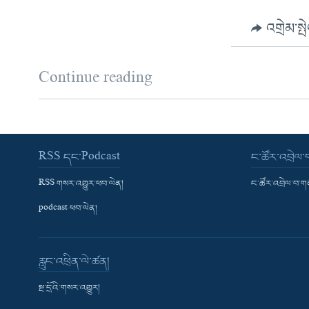
འགྲེམ་སྤ
Continue reading
RSS དང་Podcast
ང་ཚོར་འབྲེལ
RSS གསར་འགྱུར་ཕབ་ལེན།
ང་ཚོར་འབྲེལ་བ་
podcast ཕབ་ལེན།
རླུང་འཕྲིན་ལེ་ཚན།
སྔ་དྲོའི་གསར་འགྱུར།