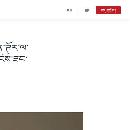
ཐད་གཏོང་།
ེན་ཊོར་ལ་
སྟངས་ཟང་