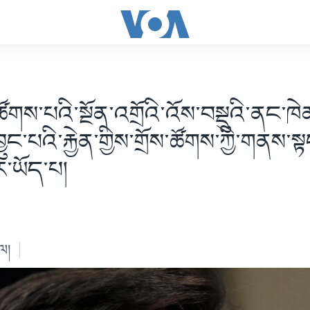
་ཚོགས་པའི་སྔོན་འགྲོའི་འོས་བསྡུའི་ནང་ཁ
ུང་པའི་རྐྱེན་གྱིས་གྲོས་ཚོགས་ཀྱི་གནས་
ུར་ཡོད་པ།
ེལ།