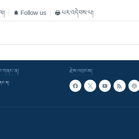
ེལ།
Follow us
པར་འདེབས་པ།
་བ་གནང་ན།
རྗེས་འབྲངས།
གནང་ན།