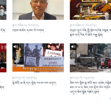
ཟླ་བ་གཉིས་པ། ༠༦།༢༠༢༥
ཟླ་བ་གཉིས་པ། ༠༦།༢༠༢༥
ོ་དོན་
བཀྲས་མཐོང་དབང་བོ་ལགས།
གཡུང་དྲུང་བོན་གྱི་སློབ་དཔོན་བསྟན་
།
རྣམ་དག་རིན་པོ་ཆེའི་བརྒྱ་སྟོན།
ཟླ་བ་དང་པོ། ༡༥།༢༠༢༥
ཟླ་བ་དང་པོ། ༠༣།༢༠༢༥
་་
སྙེ་མོའི་ཨ་ནེ་དང་གྱེན་ལངས་ལས་འགུལ།
ཨིས་རལ་གྱིས་གྷ་ཛའི་ནང་འཕྲོད་བསྟེན
ཞིབ།
ཐང་ལ་ཡ་ང་མེད་པར་རྡོག་རོལ་གཏོང་
འདུག་ཅེས་སྐྱོན་བརྗོད་བྱས།