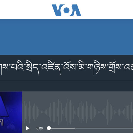
མངགས་ལེན།
་པའི་སྲིད་འཛིན་འོས་མི་གཉིས་གྲོས་
མངགས་ལེན།
No media source currently availabl
0:00