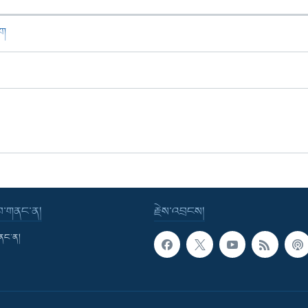
ཁག
་བ་གནང་ན།
རྗེས་འབྲངས།
གནང་ན།