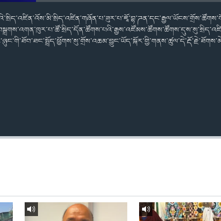
་སྲིད་འཛིན་འོས་མི་སྲིད་འཛིན་གཞོན་པ་ཟུར་པ་ཇཱོ་བྷ་ཌན་དང་རྒྱལ་ཡོངས་གྲོས་ཚོགས་
་བསྒྲགས་འགན་ཁུར་པ་ཚོ་སྲིད་དོན་ཚོགས་པའི་རྒྱས་འཛོམས་ཚོགས་ཚོགས་དུས་སུ་སྲིད་འཛི
ང་གི་ཐོབ་ཐང་སྤྲོད་ཕྱོགས་སུ་གྲོས་འཆམ་བྱུང་ཡོད་སྐོར་གྱི་གནས་ཚུལ་དེ་རྡོ་རྗེ་ཐོགས་མེད་