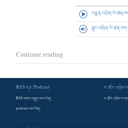
བརྙན་འཕྲིན་ལེ་ཚན་
རླུང་འཕྲིན་ལེ་ཚན་ཁག
Continue reading
RSS དང་Podcast
ང་ཚོར་འབྲེལ
RSS གསར་འགྱུར་ཕབ་ལེན།
ང་ཚོར་འབྲེལ་བ་
podcast ཕབ་ལེན།