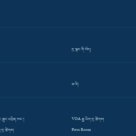
དྲ་སྣང་གི་བོད།
ཨ་རི།
་རླུང་འཕྲིན་ཁང་།
VOA རྒྱ་ཡིག་དྲ་ཚིགས།
་དྲ་ཚིགས།
Press Room