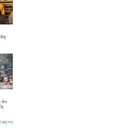
འཛིན་
་ཐོབ་
གི་
ལེ་ཚན་ཁག