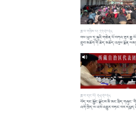
ཟླ་བ་གཉིས་པ། ༡༡།༢༠༢༥
བལ་ཡུལ་དུ་སྐུའི་གཅེན་པོ་བཀའ་ཟུར་རྒྱ་ལ
གྲུབ་མཆོག་གི་ཆེད་མཆོད་འབུལ་སྨོན་ལམ
ཟླ་བ་དང་པོ། ༢༥།༢༠༢༥
བོད་རང་སྐྱོང་ལྗོངས་མི་མང་སྲིད་གཞུང་་གི
འགོ་ཁྲིད་ལ་འཕོ་འགྱུར་བཏང་བར་དཔྱད་