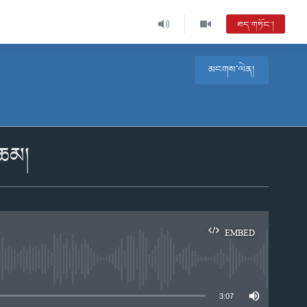
ཐད་གཏོང་།
མངགས་ལེན།
འཆམ།
EMBED
e
3:07