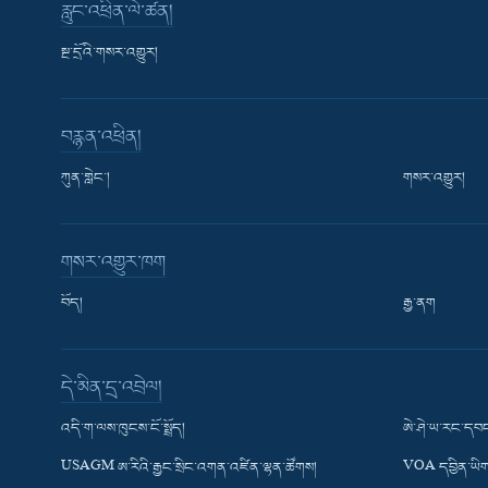
རླུང་འཕྲིན་ལེ་ཚན།
སྔ་དྲོའི་གསར་འགྱུར།
བརྙན་འཕྲིན།
ཀུན་གླེང་།
གསར་འགྱུར།
གསར་འགྱུར་ཁག
བོད།
རྒྱ་ནག
Learning English
དེ་མིན་དྲ་འབྲེལ།
རྗེས་འབྲངས།
འདི་ག་ལས་ཁུངས་ངོ་སྤྲོད།
ཨེ་ཤེ་ཡ་རང་དབང
USAGM ཨ་རིའི་རྒྱང་སྲིང་འགན་འཛིན་ལྷན་ཚོགས།
VOA དབྱིན་ཡིག